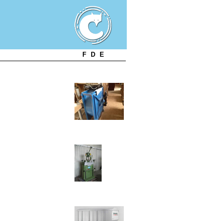
F
D
E